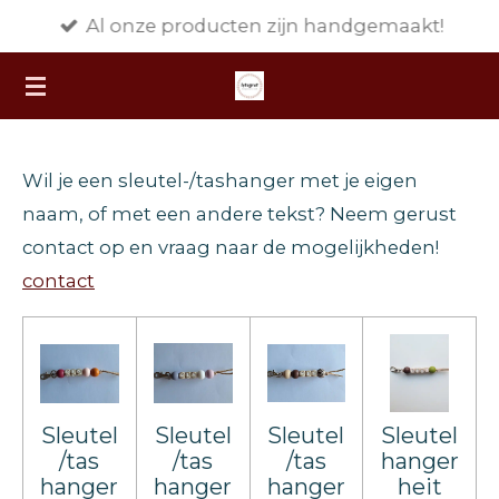
Al onze producten zijn handgemaakt!
Ga
direct
naar
de
hoofdinhoud
Wil je een sleutel-/tashanger met je eigen
naam, of met een andere tekst? Neem gerust
contact op en vraag naar de mogelijkheden!
contact
Sleutel
Sleutel
Sleutel
Sleutel
/tas
/tas
/tas
hanger
hanger
hanger
hanger
heit