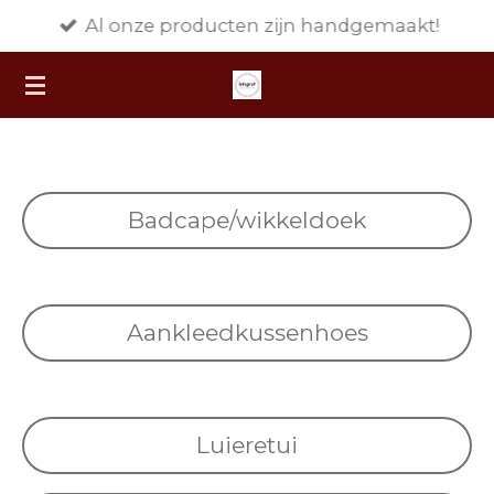
Al onze producten zijn handgemaakt!
Ga
direct
naar
de
hoofdinhoud
Badcape/wikkeldoek
Aankleedkussenhoes
Luieretui