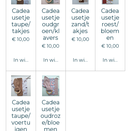
Cadea
Cadea
Cadea
Cadea
usetje
usetje
usetje
usetje
taupe/
oudgr
zand/t
roest/
takjes
oen/kl
akjes
bloem
avers
en
€ 10,00
€ 10,00
€ 10,00
€ 10,00
In winkelwagen
In winkelwagen
In winkelwagen
In winkel
Cadea
Cadea
usetje
usetje
taupe/
oudroz
voertu
e/bloe
igen
men