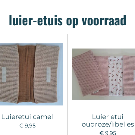
luier-etuis op voorraad
Luieretui camel
Luier etui
oudroze/libelles
€ 9,95
€ 9,95