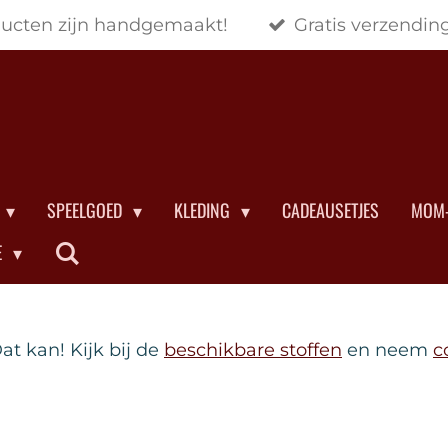
ducten zijn handgemaakt!
Gratis verzendin
SPEELGOED
KLEDING
CADEAUSETJES
MOM-
E
at kan! Kijk bij de
beschikbare stoffen
en neem
c