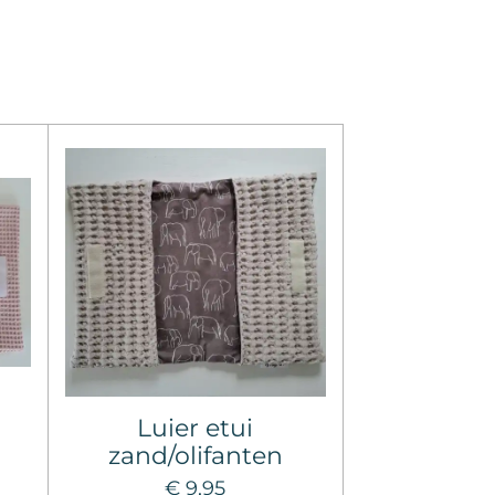
Luier etui
zand/olifanten
€ 9,95