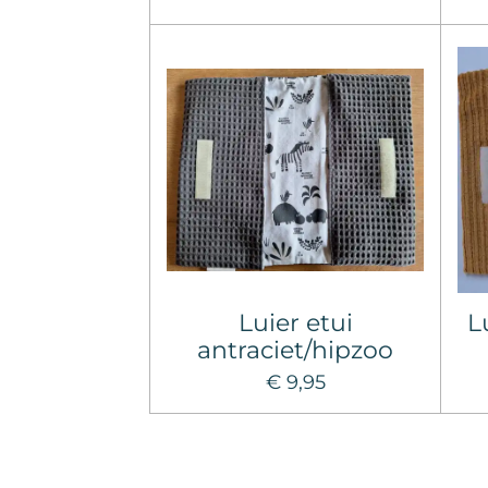
Luier etui
L
antraciet/hipzoo
€ 9,95