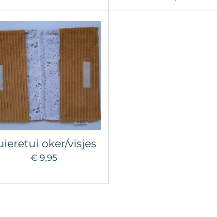
uieretui oker/visjes
€ 9,95