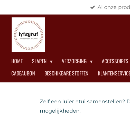
Al onze pro
Ga
direct
naar
de
hoofdinhoud
HOME
SLAPEN
VERZORGING
ACCESSOIRES
CADEAUBON
BESCHIKBARE STOFFEN
KLANTENSERVIC
Zelf een luier etui samenstellen? D
mogelijkheden.