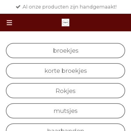
Al onze producten zijn handgemaakt!
Ga
direct
naar
de
hoofdinhoud
broekjes
korte broekjes
Rokjes
mutsjes
haarbanden