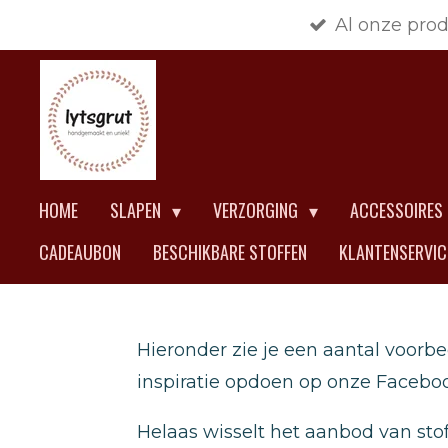
Al onze pro
Ga
direct
naar
de
hoofdinhoud
HOME
SLAPEN
VERZORGING
ACCESSOIRES
CADEAUBON
BESCHIKBARE STOFFEN
KLANTENSERVI
Hieronder zie je een aantal voorbe
inspiratie opdoen op onze Faceboo
Helaas wisselt het aanbod van sto