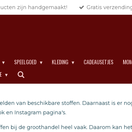
ducten zijn handgemaakt!
Gratis verzendin
SPEELGOED
KLEDING
CADEAUSETJES
MOM
CE
elden van beschikbare stoffen. Daarnaast is er no
k en Instagram pagina's.
ffen bij de groothandel heel vaak. Daarom kan he