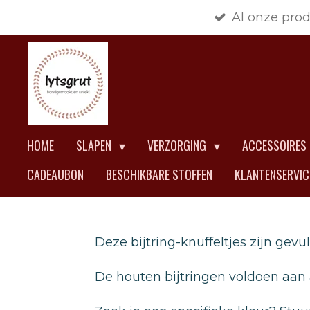
Al onze pro
Ga
direct
naar
de
hoofdinhoud
HOME
SLAPEN
VERZORGING
ACCESSOIRES
CADEAUBON
BESCHIKBARE STOFFEN
KLANTENSERVI
Deze bijtring-knuffeltjes zijn gevu
De houten bijtringen voldoen aan a