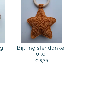
og
Bijtring ster donker
oker
€ 9,95