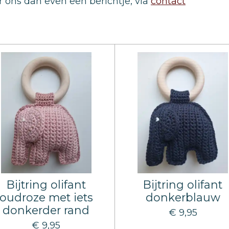
r ons dan even een berichtje, via
contact
Bijtring olifant
Bijtring olifant
oudroze met iets
donkerblauw
donkerder rand
€ 9,95
€ 9,95