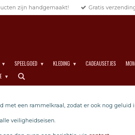
ducten zijn handgemaakt!
Gratis verzendin
SPEELGOED
KLEDING
CADEAUSETJES
MOM
CE
ld met een rammelkraal, zodat er ook nog geluid in
lle veiligheidseisen.