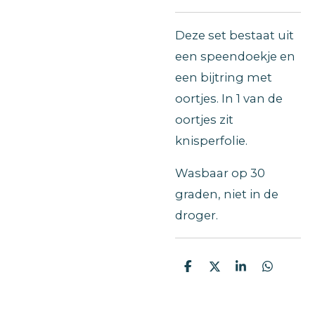
Deze set bestaat uit
een speendoekje en
een bijtring met
oortjes. In 1 van de
oortjes zit
knisperfolie.
Wasbaar op 30
graden, niet in de
droger.
D
D
S
D
e
e
h
e
l
e
a
l
e
l
r
e