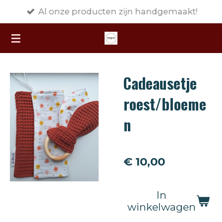
Al onze producten zijn handgemaakt!
Ga
direct
naar
de
hoofdinhoud
Cadeausetje
roest/bloeme
n
€ 10,00
In
winkelwagen