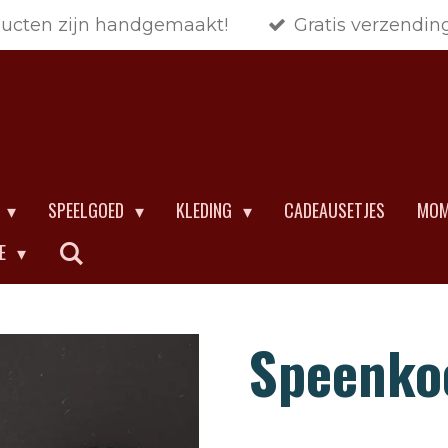
ducten zijn handgemaakt!
Gratis verzendin
SPEELGOED
KLEDING
CADEAUSETJES
MOM
CE
Speenko