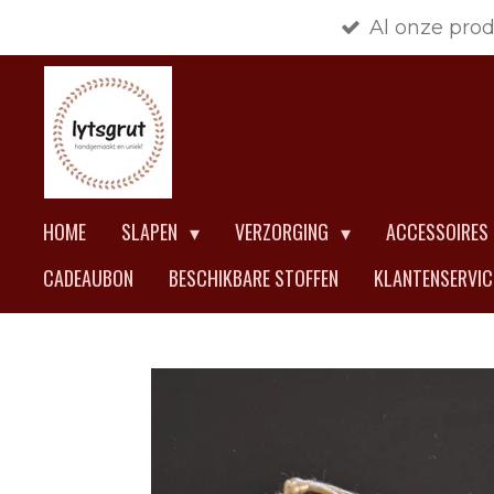
Al onze pro
Ga
direct
naar
de
hoofdinhoud
HOME
SLAPEN
VERZORGING
ACCESSOIRES
CADEAUBON
BESCHIKBARE STOFFEN
KLANTENSERVI