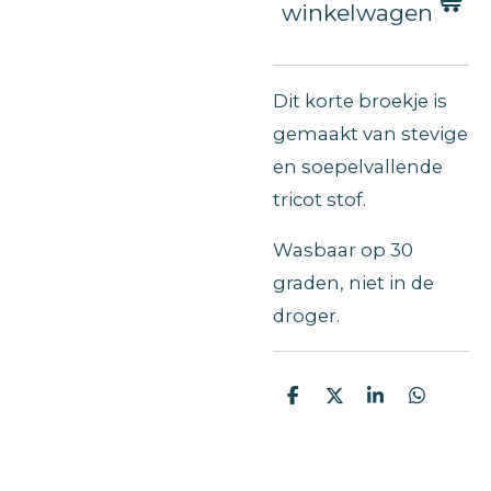
winkelwagen
Dit korte broekje is
gemaakt van stevige
en soepelvallende
tricot stof.
Wasbaar op 30
graden, niet in de
droger.
D
D
S
D
e
e
h
e
l
e
a
l
e
l
r
e
n
e
n