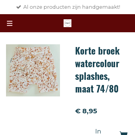
Al onze producten zijn handgemaakt!
Ga
direct
naar
de
hoofdinhoud
Korte broek
watercolour
splashes,
maat 74/80
€ 8,95
In