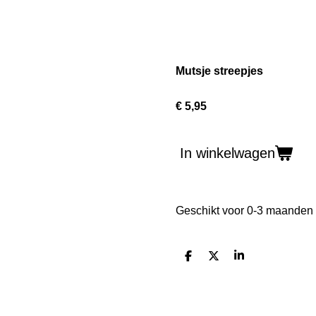
Mutsje streepjes
€ 5,95
In winkelwagen
Geschikt voor 0-3 maanden
D
D
S
e
e
h
l
e
a
e
l
r
n
e