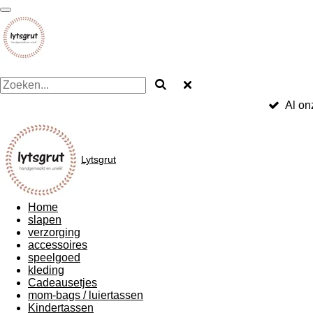
Ga
direct
naar
de
hoofdinhoud
Al on
Lytsgrut
Home
slapen
verzorging
accessoires
speelgoed
kleding
Cadeausetjes
mom-bags / luiertassen
Kindertassen