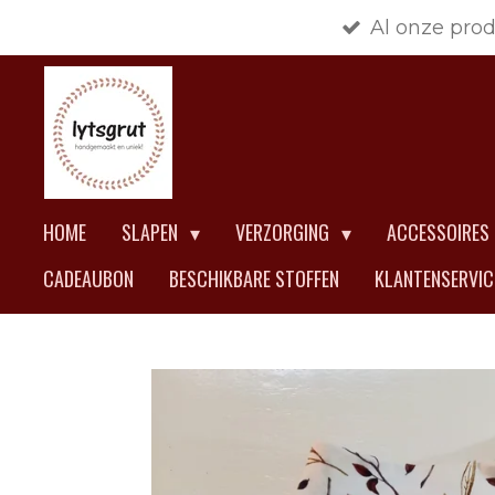
Al onze pro
Ga
direct
naar
de
hoofdinhoud
HOME
SLAPEN
VERZORGING
ACCESSOIRES
CADEAUBON
BESCHIKBARE STOFFEN
KLANTENSERVI