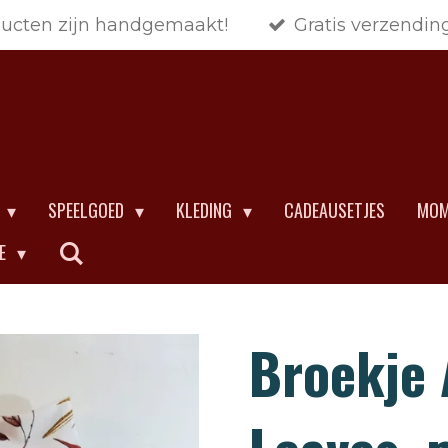
ducten zijn handgemaakt!
Gratis verzendin
SPEELGOED
KLEDING
CADEAUSETJES
MOM
CE
Broekje