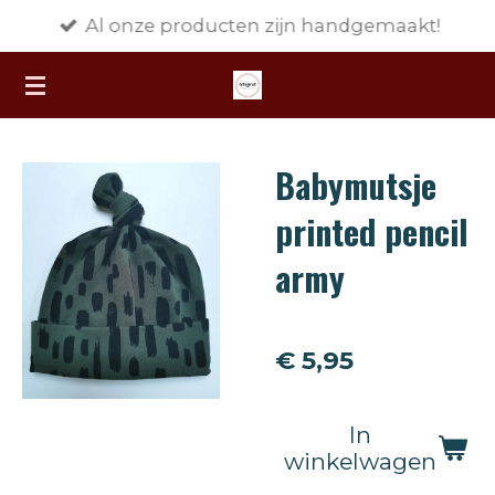
Al onze producten zijn handgemaakt!
Ga
direct
naar
de
hoofdinhoud
Babymutsje
printed pencil
army
€ 5,95
In
winkelwagen