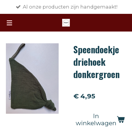
Al onze producten zijn handgemaakt!
Ga
direct
naar
de
hoofdinhoud
Speendoekje
driehoek
donkergroen
€ 4,95
In
winkelwagen