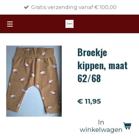
Gratis verzending vanaf € 100,00
Ga
direct
naar
de
hoofdinhoud
Broekje
kippen, maat
62/68
€ 11,95
In
winkelwagen