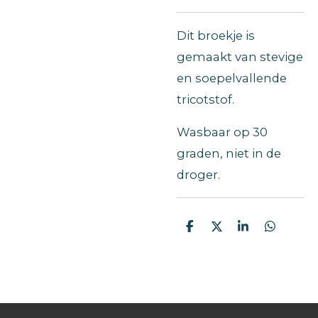
Dit broekje is
gemaakt van stevige
en soepelvallende
tricotstof.
Wasbaar op 30
graden, niet in de
droger.
D
D
S
D
e
e
h
e
l
e
a
l
e
l
r
e
n
e
n