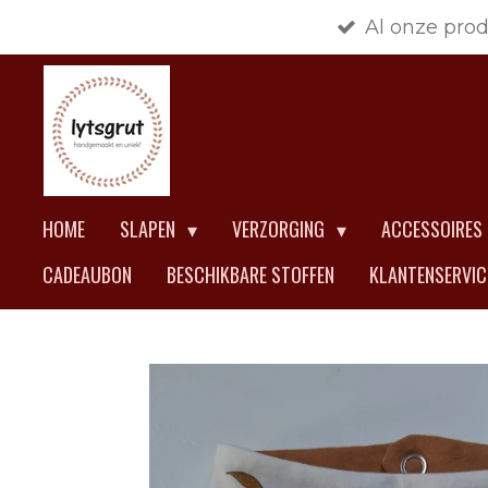
Al onze pro
Ga
direct
naar
de
hoofdinhoud
HOME
SLAPEN
VERZORGING
ACCESSOIRES
CADEAUBON
BESCHIKBARE STOFFEN
KLANTENSERVI