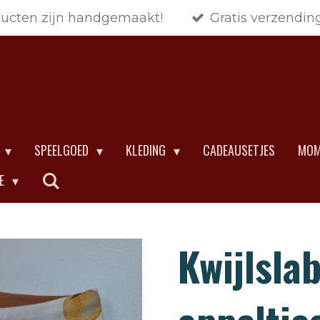
ducten zijn handgemaakt!
Gratis verzendin
SPEELGOED
KLEDING
CADEAUSETJES
MOM
CE
Kwijlsla