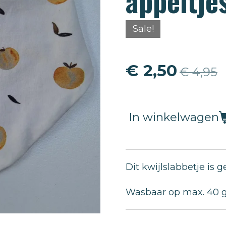
appeltje
Sale!
€ 2,50
€ 4,95
In winkelwagen
Dit kwijlslabbetje is g
Wasbaar op max. 40 g