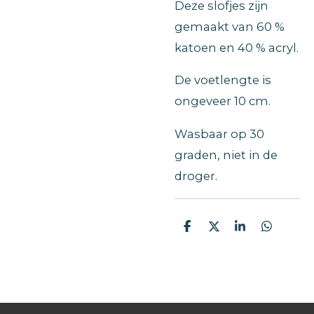
Deze slofjes zijn
gemaakt van 60 %
katoen en 40 % acryl.
De voetlengte is
ongeveer 10 cm.
Wasbaar op 30
graden, niet in de
droger.
D
D
S
D
e
e
h
e
l
e
a
l
e
l
r
e
n
e
n