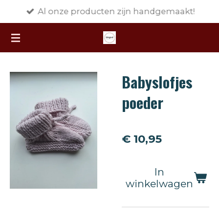
Al onze producten zijn handgemaakt!
Ga
direct
naar
de
hoofdinhoud
Babyslofjes
poeder
€ 10,95
In
winkelwagen