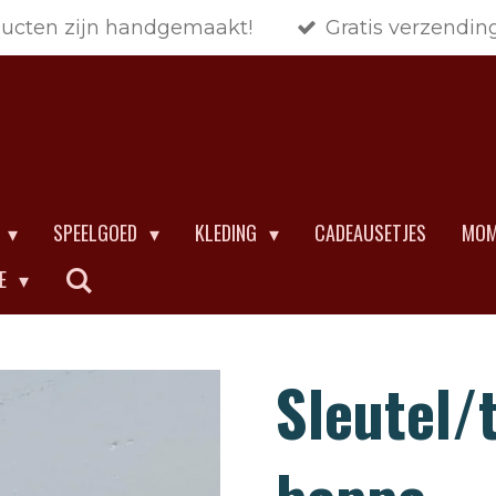
ducten zijn handgemaakt!
Gratis verzendin
SPEELGOED
KLEDING
CADEAUSETJES
MOM
CE
Sleutel/