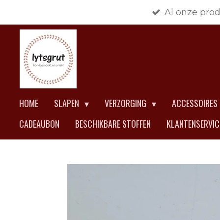
Al onze pro
Ga
direct
naar
de
hoofdinhoud
HOME
SLAPEN
VERZORGING
ACCESSOIRES
CADEAUBON
BESCHIKBARE STOFFEN
KLANTENSERVI