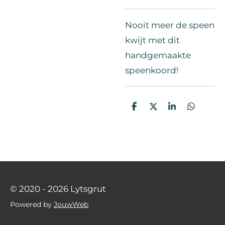
Nooit meer de speen
kwijt met dit
handgemaakte
speenkoord!
D
D
S
D
e
e
h
e
l
e
a
l
e
l
r
e
n
e
n
© 2020 - 2026 Lytsgrut
Powered by
JouwWeb