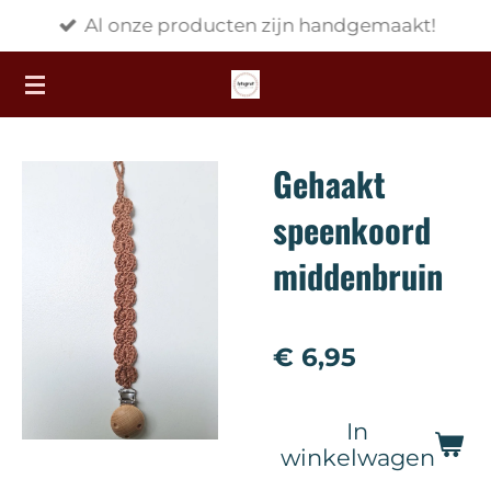
Al onze producten zijn handgemaakt!
Ga
direct
naar
de
hoofdinhoud
Gehaakt
speenkoord
middenbruin
€ 6,95
In
winkelwagen