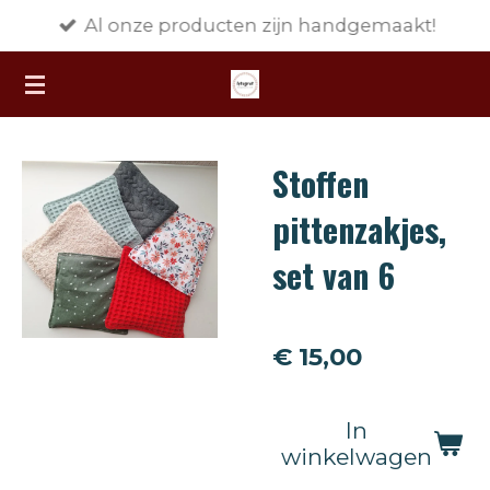
Al onze producten zijn handgemaakt!
Ga
direct
naar
de
hoofdinhoud
Stoffen
pittenzakjes,
set van 6
€ 15,00
In
winkelwagen