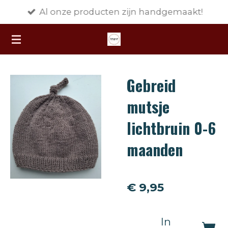
Al onze producten zijn handgemaakt!
Ga
direct
naar
de
hoofdinhoud
Gebreid
mutsje
lichtbruin 0-6
maanden
€ 9,95
In