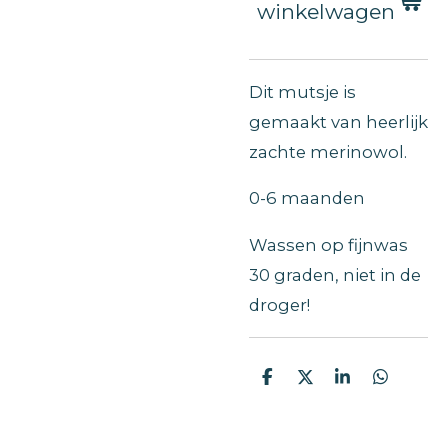
winkelwagen
Dit mutsje is
gemaakt van heerlijk
zachte merinowol.
0-6 maanden
Wassen op fijnwas
30 graden, niet in de
droger!
D
D
S
D
e
e
h
e
l
e
a
l
e
l
r
e