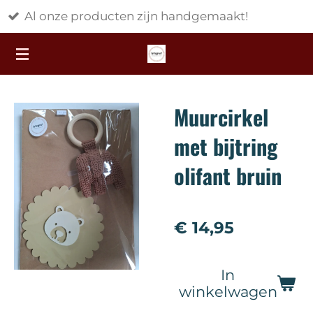
cten zijn handgemaakt!
Gratis verz
Ga
direct
naar
de
hoofdinhoud
Muurcirkel
met bijtring
olifant bruin
€ 14,95
In
winkelwagen