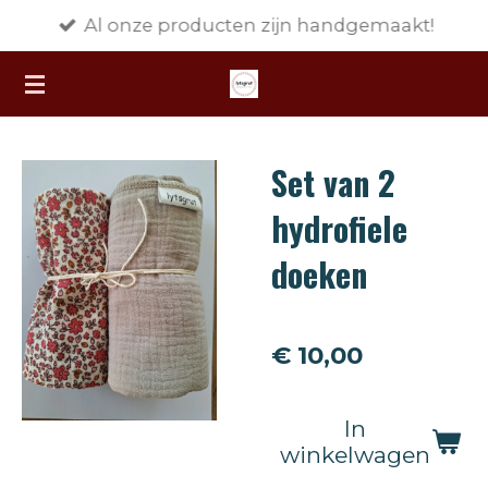
Al onze producten zijn handgemaakt!
Ga
direct
naar
de
hoofdinhoud
Set van 2
hydrofiele
doeken
€ 10,00
In
winkelwagen