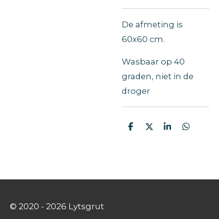
De afmeting is
60x60 cm.
Wasbaar op 40
graden, niet in de
droger
D
D
S
D
e
e
h
e
l
e
a
l
e
l
r
e
n
e
n
© 2020 - 2026 Lytsgrut