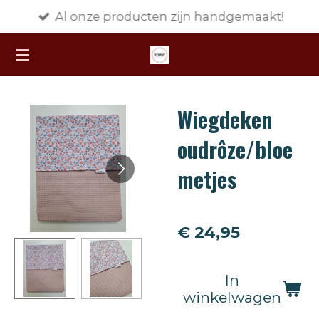
Al onze producten zijn handgemaakt!
Ga
direct
naar
de
hoofdinhoud
Wiegdeken
oudrôze/bloe
metjes
€ 24,95
In
winkelwagen