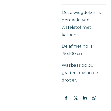
Deze wiegdeken is
gemaakt van
wafelstof met
katoen.
De afmeting is
75x100 cm.
Wasbaar op 30
graden, niet in de
droger.
D
D
S
D
e
e
h
e
l
e
a
l