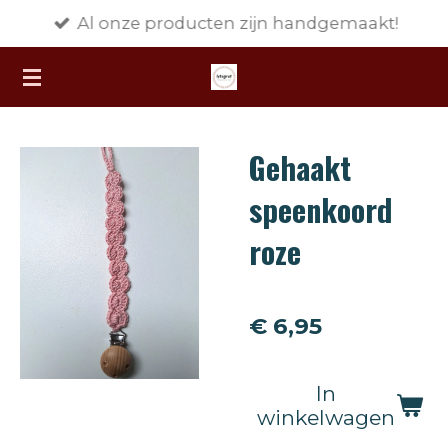
Al onze producten zijn handgemaakt!
Ga
direct
naar
de
hoofdinhoud
Gehaakt
speenkoord
roze
€ 6,95
In
winkelwagen