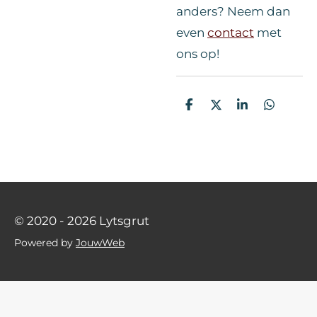
anders? Neem dan
even
contact
met
ons op!
D
D
S
D
e
e
h
e
l
e
a
l
e
l
r
e
n
e
n
© 2020 - 2026 Lytsgrut
Powered by
JouwWeb