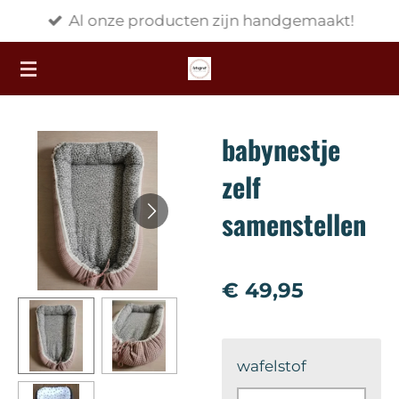
Al onze producten zijn handgemaakt!
Ga
direct
naar
de
hoofdinhoud
babynestje
zelf
samenstellen
€ 49,95
wafelstof