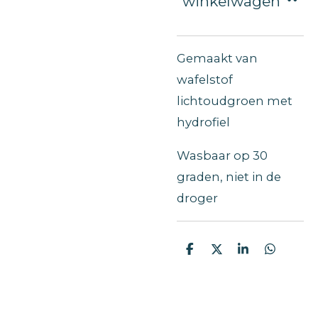
winkelwagen
Gemaakt van
wafelstof
lichtoudgroen met
hydrofiel
Wasbaar op 30
graden, niet in de
droger
D
D
S
D
e
e
h
e
l
e
a
l
e
l
r
e
n
e
n