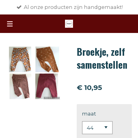
Al onze producten zijn handgemaakt!
Ga
direct
naar
de
hoofdinhoud
Broekje, zelf
samenstellen
€ 10,95
maat