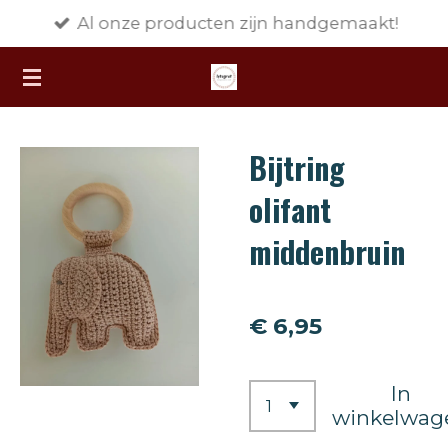
Al onze producten zijn handgemaakt!
Ga
direct
naar
de
hoofdinhoud
Bijtring
olifant
middenbruin
€ 6,95
In
winkelwag