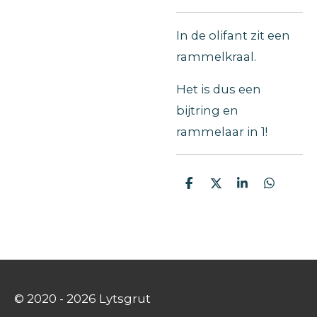
In de olifant zit een
rammelkraal.
Het is dus een
bijtring en
rammelaar in 1!
D
D
S
D
e
e
h
e
l
e
a
l
e
l
r
e
n
e
n
© 2020 - 2026 Lytsgrut