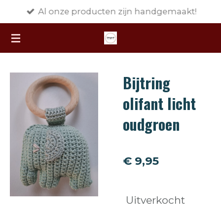
Al onze producten zijn handgemaakt!
Ga
direct
naar
de
hoofdinhoud
Bijtring
olifant licht
oudgroen
€ 9,95
Uitverkocht