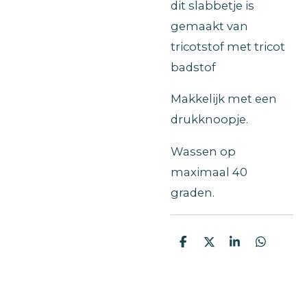
dit slabbetje is
gemaakt van
tricotstof met tricot
badstof
Makkelijk met een
drukknoopje.
Wassen op
maximaal 40
graden.
D
D
S
D
e
e
h
e
l
e
a
l
e
l
r
e
n
e
n