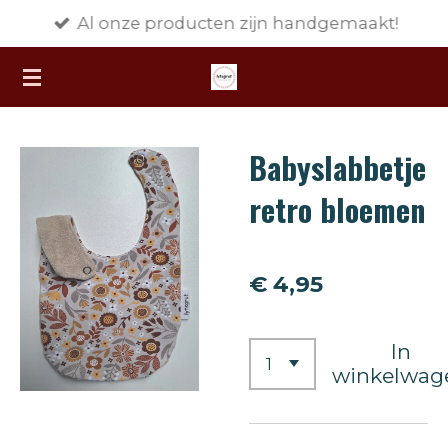
Al onze producten zijn handgemaakt!
Ga
direct
naar
de
hoofdinhoud
Babyslabbetje
retro bloemen
€ 4,95
In
winkelwag