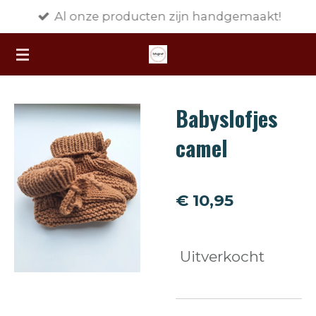
Al onze producten zijn handgemaakt!
Ga
direct
naar
de
hoofdinhoud
Babyslofjes
camel
€ 10,95
Uitverkocht