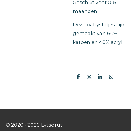
Geschikt voor 0-6
maanden
Deze babyslofjes zijn
gemaakt van 60%
katoen en 40% acryl
D
D
S
D
e
e
h
e
l
e
a
l
e
l
r
e
n
e
n
© 2020 - 2026 Lytsgrut