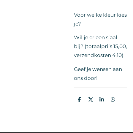
Voor welke kleur kies
je?
Wil je er een sjaal
bij? (totaalprijs 15,00,
verzendkosten 4,10)
Geef je wensen aan
ons door!
D
D
S
D
e
e
h
e
l
e
a
l
e
l
r
e
n
e
n