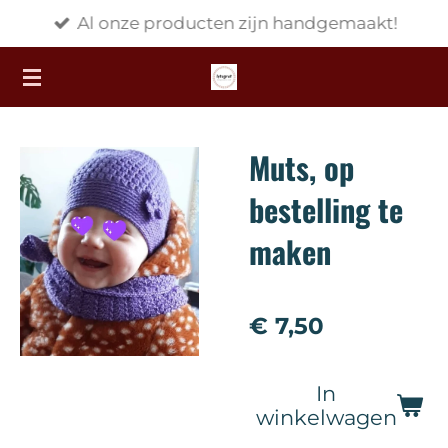
Al onze producten zijn handgemaakt!
Ga
direct
naar
de
hoofdinhoud
Muts, op
bestelling te
maken
€ 7,50
In
winkelwagen