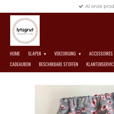
Al onze pro
Ga
direct
naar
de
hoofdinhoud
HOME
SLAPEN
VERZORGING
ACCESSOIRES
CADEAUBON
BESCHIKBARE STOFFEN
KLANTENSERVI