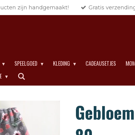
ducten zijn handgemaakt!
Gratis verzendin
SPEELGOED
KLEDING
CADEAUSETJES
MOM
CE
Gebloem