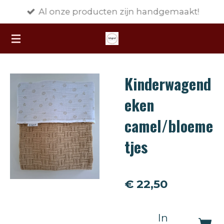
Al onze producten zijn handgemaakt!
Ga
direct
naar
de
hoofdinhoud
Kinderwagend
eken
camel/bloeme
tjes
€ 22,50
In