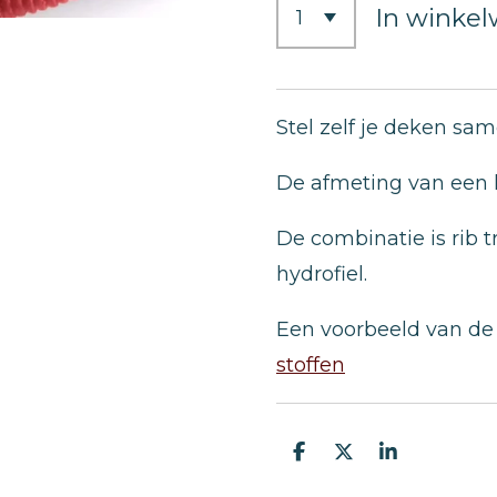
In winke
Stel zelf je deken sam
De afmeting van een 
De combinatie is rib tr
hydrofiel.
Een voorbeeld van de s
stoffen
D
D
S
e
e
h