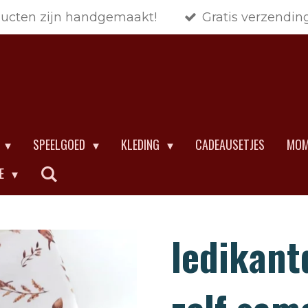
ducten zijn handgemaakt!
Gratis verzendin
SPEELGOED
KLEDING
CADEAUSETJES
MOM
CE
ledikant