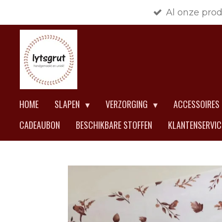
Al onze pro
Ga
direct
naar
de
hoofdinhoud
HOME
SLAPEN
VERZORGING
ACCESSOIRES
CADEAUBON
BESCHIKBARE STOFFEN
KLANTENSERVI