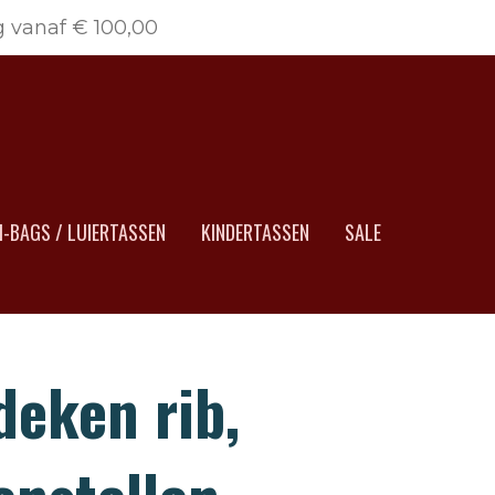
g vanaf € 100,00
-BAGS / LUIERTASSEN
KINDERTASSEN
SALE
deken rib,