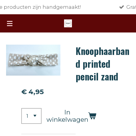
ijn handgemaakt!
Gratis verzending 
Ga
direct
naar
de
hoofdinhoud
Knoophaarban
d printed
pencil zand
€ 4,95
In
winkelwagen