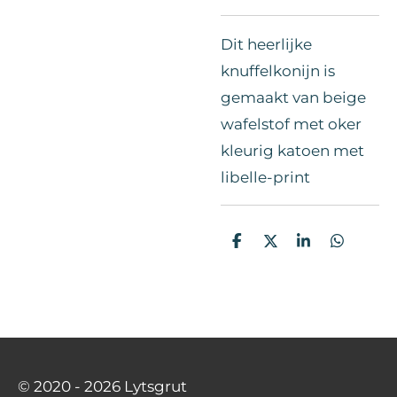
Dit heerlijke
knuffelkonijn is
gemaakt van beige
wafelstof met oker
kleurig katoen met
libelle-print
D
D
S
D
e
e
h
e
l
e
a
l
e
l
r
e
n
e
n
© 2020 - 2026 Lytsgrut