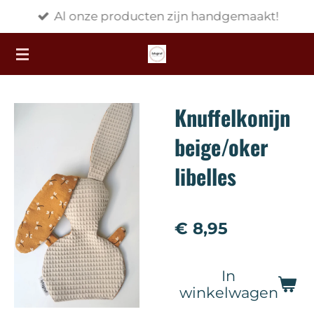
Al onze producten zijn handgemaakt!
Ga
direct
naar
de
hoofdinhoud
Knuffelkonijn
beige/oker
libelles
€ 8,95
In
winkelwagen