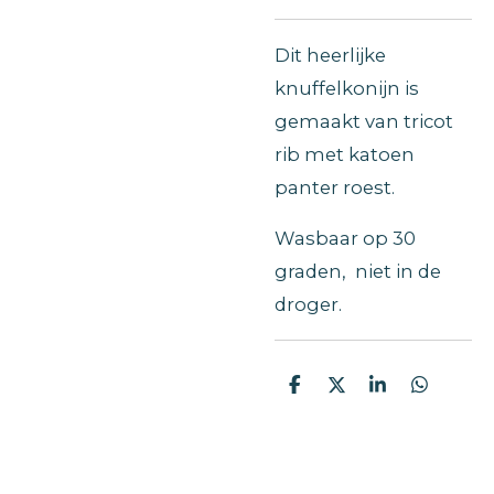
Dit heerlijke
knuffelkonijn is
gemaakt van tricot
rib met katoen
panter roest.
Wasbaar op 30
graden, niet in de
droger.
D
D
S
D
e
e
h
e
l
e
a
l
e
l
r
e
n
e
n