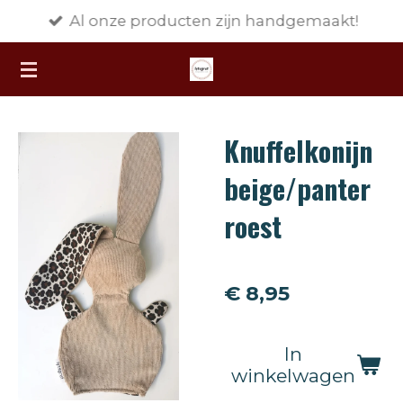
Al onze producten zijn handgemaakt!
Ga
direct
naar
de
hoofdinhoud
Knuffelkonijn
beige/panter
roest
€ 8,95
In
winkelwagen