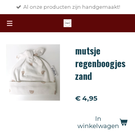
Al onze producten zijn handgemaakt!
Ga
direct
naar
de
hoofdinhoud
mutsje
regenboogjes
zand
€ 4,95
In
winkelwagen