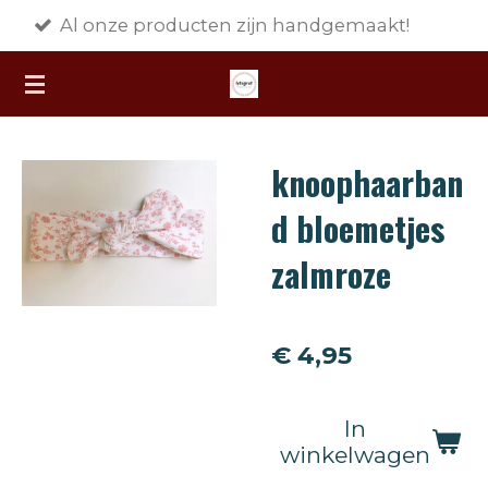
ze producten zijn handgemaakt!
Gra
Ga
direct
naar
de
hoofdinhoud
knoophaarban
d bloemetjes
zalmroze
€ 4,95
In
winkelwagen