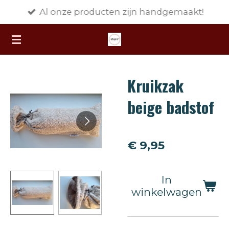
Al onze producten zijn handgemaakt!
Ga
direct
naar
de
hoofdinhoud
Kruikzak
beige badstof
€ 9,95
In
winkelwagen