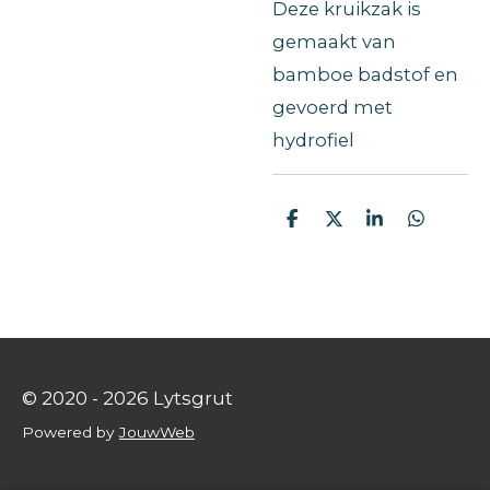
Deze kruikzak is
gemaakt van
bamboe badstof en
gevoerd met
hydrofiel
D
D
S
D
e
e
h
e
l
e
a
l
e
l
r
e
n
e
n
© 2020 - 2026 Lytsgrut
Powered by
JouwWeb