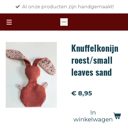
Al onze producten zijn handgemaakt!
Ga
direct
naar
de
hoofdinhoud
Knuffelkonijn
roest/small
leaves sand
€ 8,95
In
winkelwagen