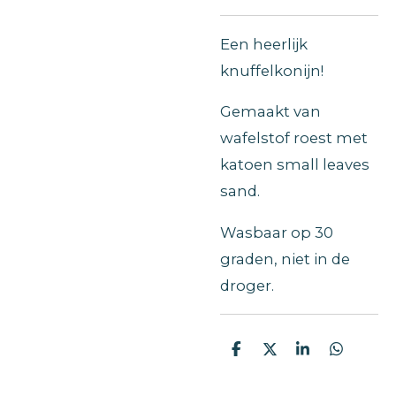
Een heerlijk
knuffelkonijn!
Gemaakt van
wafelstof roest met
katoen small leaves
sand.
Wasbaar op 30
graden, niet in de
droger.
D
D
S
D
e
e
h
e
l
e
a
l