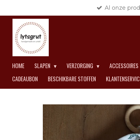
Al onze pro
Ga
direct
naar
de
hoofdinhoud
HOME
SLAPEN
VERZORGING
ACCESSOIRES
CADEAUBON
BESCHIKBARE STOFFEN
KLANTENSERVI