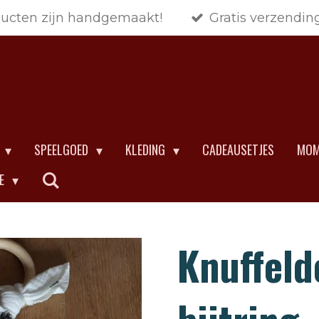
ducten zijn handgemaakt!
Gratis verzendin
SPEELGOED
KLEDING
CADEAUSETJES
MOM
CE
Knuffeld