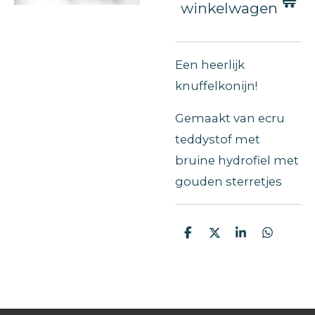
winkelwagen
Een heerlijk
knuffelkonijn!
Gemaakt van ecru
teddystof met
bruine hydrofiel met
gouden sterretjes
D
D
S
D
e
e
h
e
l
e
a
l
e
l
r
e
n
e
n