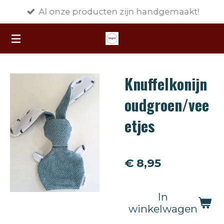
Al onze producten zijn handgemaakt!
Ga
direct
naar
de
hoofdinhoud
Knuffelkonijn
oudgroen/vee
etjes
€ 8,95
In
winkelwagen