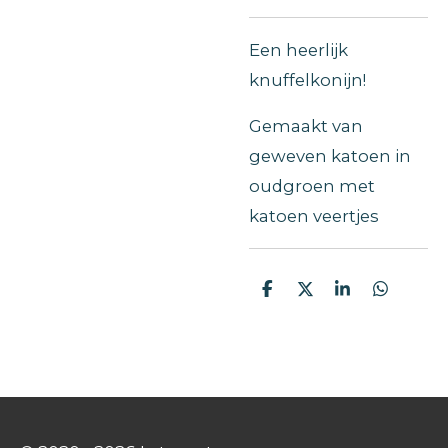
Een heerlijk
knuffelkonijn!
Gemaakt van
geweven katoen in
oudgroen met
katoen veertjes
D
D
S
D
e
e
h
e
l
e
a
l
e
l
r
e
n
e
n