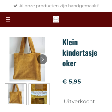
Al onze producten zijn handgemaakt!
Ga
direct
naar
de
hoofdinhoud
Klein
kindertasje
oker
€ 5,95
Uitverkocht