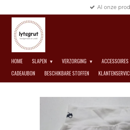
Al onze pro
Ga
direct
naar
de
hoofdinhoud
HOME
SLAPEN
VERZORGING
ACCESSOIRES
CADEAUBON
BESCHIKBARE STOFFEN
KLANTENSERVI