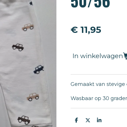
50/56
€ 11,95
In winkelwagen
Gemaakt van stevige e
Wasbaar op 30 graden,
D
D
S