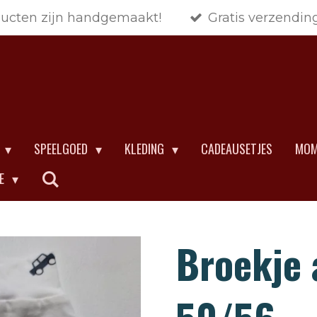
ducten zijn handgemaakt!
Gratis verzendin
SPEELGOED
KLEDING
CADEAUSETJES
MOM
CE
Broekje 