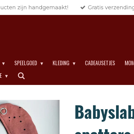
ducten zijn handgemaakt!
Gratis verzendin
SPEELGOED
KLEDING
CADEAUSETJES
MOM
CE
Babyslab