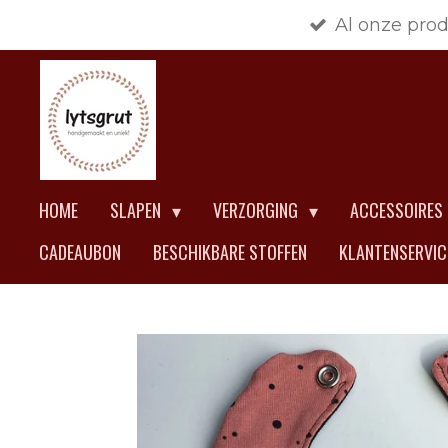
Al onze pro
Ga
direct
naar
de
hoofdinhoud
HOME
SLAPEN
VERZORGING
ACCESSOIRES
CADEAUBON
BESCHIKBARE STOFFEN
KLANTENSERVI