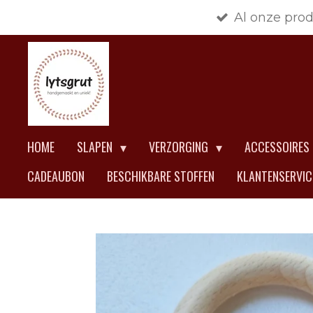
Al onze pro
Ga
direct
naar
de
hoofdinhoud
HOME
SLAPEN
VERZORGING
ACCESSOIRES
CADEAUBON
BESCHIKBARE STOFFEN
KLANTENSERVI