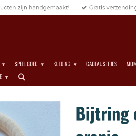
ducten zijn handgemaakt!
Gratis verzendin
SPEELGOED
KLEDING
CADEAUSETJES
MOM
CE
Bijtring 