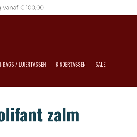
g vanaf € 100,00
-BAGS / LUIERTASSEN
KINDERTASSEN
SALE
olifant zalm