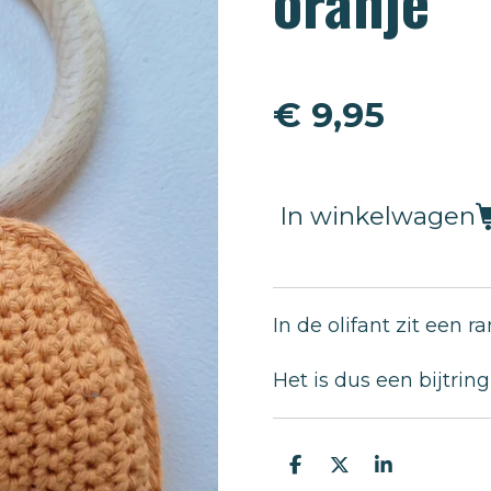
oranje
€ 9,95
In winkelwagen
In de olifant zit een 
Het is dus een bijtri
D
D
S